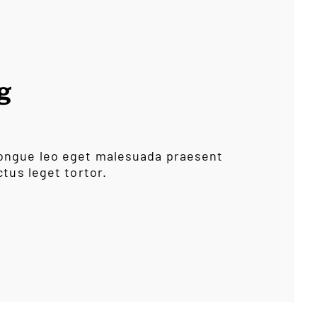
g
ongue leo eget malesuada praesent
ctus leget tortor.