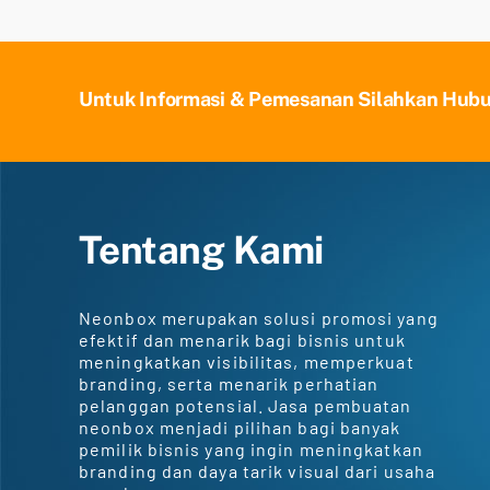
Untuk Informasi & Pemesanan Silahkan Hub
Tentang Kami
Neonbox merupakan solusi promosi yang
efektif dan menarik bagi bisnis untuk
meningkatkan visibilitas, memperkuat
branding, serta menarik perhatian
pelanggan potensial. Jasa pembuatan
neonbox menjadi pilihan bagi banyak
pemilik bisnis yang ingin meningkatkan
branding dan daya tarik visual dari usaha