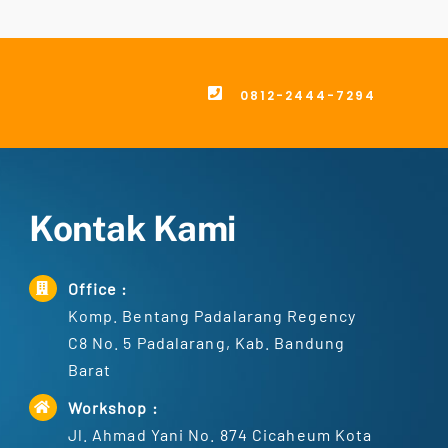
0812-2444-7294
Kontak Kami
Office :
Komp. Bentang Padalarang Regency
C8 No. 5 Padalarang, Kab. Bandung
Barat
Workshop :
Jl. Ahmad Yani No. 874 Cicaheum Kota